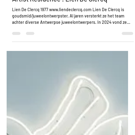
jasmien witvrouwen
26 jul
2 minuten om te lezen
Artist Residence : Lien De Clercq
Lien De Clercq 1977 www.liendeclercq.com Lien De Clercq is
goudsmid/juweelontwerpster. Al jaren versterkt ze het team
achter diverse Antwerpse juweelontwerpers. In 2024 vond ze
haar eigen stem met 'Looking for composition' ; brute
composities in zilver. Lien maakt foto's op straat van
composities die haar inspireren. Zo kijkt ze anders naar de
wereld en zit ze in alles een juweel. Zo ziet ze stellingen niet als
een stelling, maar als een broche dat een gebouw recht houdt.
Dez