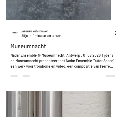
jasmien witvrouwen
28 jul
1 minuten om te lezen
Museumnacht
Nadar Ensemble @ Museumnacht, Antwerp : 01.08.2026 Tijdens
de Museumnacht presenteert het Nadar Ensemble ‘Outer Space’
een werk voor trombone en video, een compositie van Pierre
Jodlowski. Thomas Moore (trombonist) gaat zo rechtstreeks in
conversatie met de solotentoonstelling van Neo Rauch in